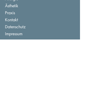
Ästhetik
Praxis
Kontakt
Datenschutz
Impressum
Hautsache Heimann ©
Praxiszeiten
Montag
08:00 – 12:30 Uhr
14:00 – 18:00 Uhr
Dienstag
08:00 – 12:30 Uhr
14:00 – 18:00 Uhr
Donnerstag