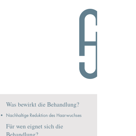
Dauer
15-60 Minuten
Investition
Privatleistung, je nach Fläche,
ab 115€ plus Mwst.
Regeneration
Keine
Was bewirkt die Behandlung?
Nachhaltige Reduktion des Haarwuchses
Für wen eignet sich die
Behandlung?