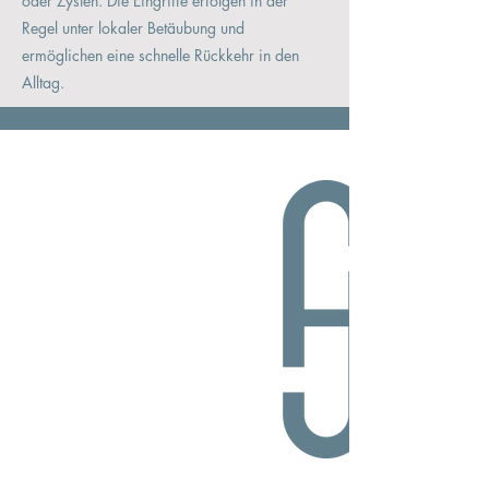
oder Zysten. Die Eingriffe erfolgen in der
Regel unter lokaler Betäubung und
ermöglichen eine schnelle Rückkehr in den
Alltag.
Dauer
Etwa 60 Minuten pro Sitzung
Investition
Ab 149 € – abhängig vom zu
behandelnden Bereich
Regeneration
Leichte Rötungen bis zu 3 Tage
sind möglich